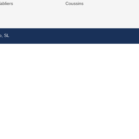
abliers
Coussins
o, SL