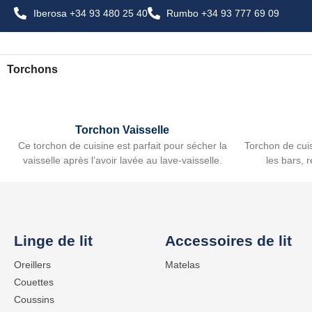
Iberosa +34 93 480 25 40
Rumbo +34 93 777 69 09
Torchons
Torchon Vaisselle
Ce torchon de cuisine est parfait pour sécher la
Torchon de cuis
vaisselle après l’avoir lavée au lave-vaisselle.
les bars, 
Linge de lit
Accessoires de lit
Oreillers
Matelas
Couettes
Coussins