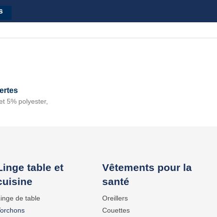
s
ertes
et 5% polyester,
Linge table et
Vêtements pour la
cuisine
santé
inge de table
Oreillers
Torchons
Couettes