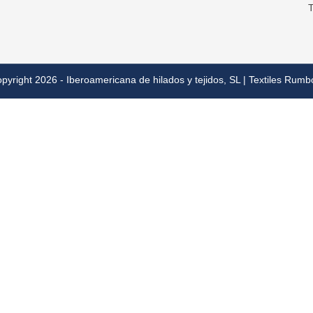
T
pyright 2026 - Iberoamericana de hilados y tejidos, SL | Textiles Rumb