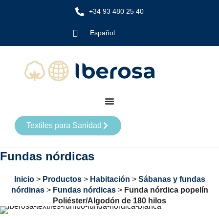
+34 93 480 25 40
Español
Textiles para Sanidad
Fundas nórdicas
Inicio
>
Productos
>
Habitación
>
Sábanas y fundas
nórdinas
>
Fundas nórdicas
>
Funda nórdica popelín
Poliéster/Algodón de 180 hilos