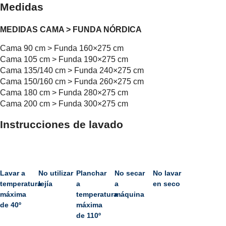
Medidas
MEDIDAS CAMA > FUNDA NÓRDICA
Cama 90 cm > Funda 160×275 cm
Cama 105 cm > Funda 190×275 cm
Cama 135/140 cm > Funda 240×275 cm
Cama 150/160 cm > Funda 260×275 cm
Cama 180 cm > Funda 280×275 cm
Cama 200 cm > Funda 300×275 cm
Instrucciones de lavado
Lavar a
No utilizar
Planchar
No secar
No lavar
temperatura
lejía
a
a
en seco
máxima
temperatura
máquina
de 40º
máxima
de 110º