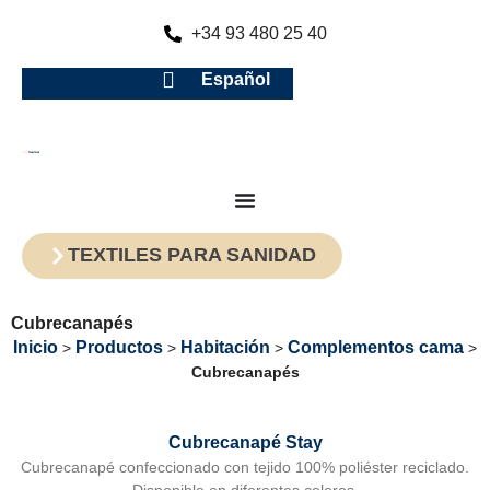
+34 93 480 25 40
Español
TEXTILES PARA SANIDAD
Cubrecanapés
Inicio
Productos
Habitación
Complementos cama
>
>
>
>
Cubrecanapés
Cubrecanapé Stay
Cubrecanapé confeccionado con tejido 100% poliéster reciclado.
Disponible en diferentes colores.